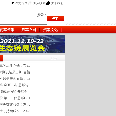
设为首页
加入收藏
关于我们
搜索：
商车资讯
汽车召回
汽车文化
享的品质之选，东风
CAP测试结果出炉 全新
不只是表面文章，山
阵 全面出击 思域传
能家居内舱 开启全
价 第十一代思域HAT
率先突破45%！东风
生，持续成长，2023