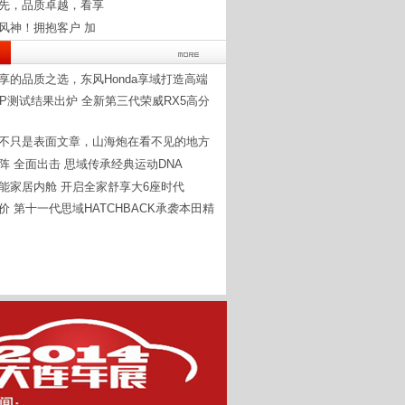
先，品质卓越，看享
风神！拥抱客户 加
享的品质之选，东风Honda享域打造高端
CAP测试结果出炉 全新第三代荣威RX5高分
不只是表面文章，山海炮在看不见的地方
阵 全面出击 思域传承经典运动DNA
能家居内舱 开启全家舒享大6座时代
价 第十一代思域HATCHBACK承袭本田精