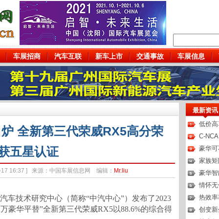
车展招商
汽车互联
新车上市
交通事故
车展信息
最新资讯
低价高
出炉 全新第三代荣威RX5高分荣
C-N
获五星认证
豪华可
家族矩
-02-17 16:37 ] 来源：中国车展信息网 编辑：
Mr.liu
豪华智
情怀无
热效率
国汽车技术研究中心（简称“中汽中心”）发布了2023
2万豪华平替”全新第三代荣威RX5以88.6%的综合得
创变新