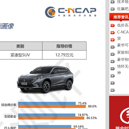
技术领
狂飙吧
推荐资讯
低价高
C-N
荣
豪华可
家族矩
豪华智
情怀无
神