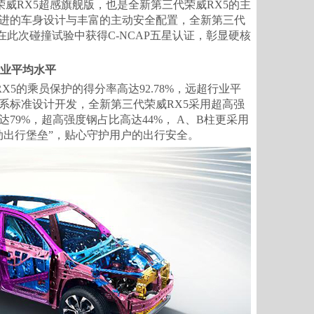
威RX5超感旗舰版，也是全新第三代荣威RX5的主
进的车身设计与丰富的主动安全配置，全新第三代
率，在此次碰撞试验中获得C-NCAP五星认证，彰显硬核
行业平均水平
5的乘员保护的得分率高达92.78%，远超行业平
系标准设计开发，全新第三代荣威RX5采用超高强
79%，超高强度钢占比高达44%， A、B柱更采用
动出行堡垒”，贴心守护用户的出行安全。