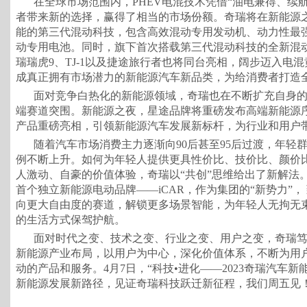
在全球市场范围内，PHEV电混技术凭借“油电兼得、续
者带来新的选择，赢得了相当的市场份额。奇瑞将在新能源
能的第三代混动科技，包含高效混动专用发动机、动力性最
动专用电池。同时，旗下首次搭载第三代混动科技的全新混
瑞瑞虎9、TJ-1以及捷途旅行者也将同台亮相，阔步迈入电混
成真正拥有市场潜力的新能源汽车新品类，为给消费者打造
面对竞争白热化的新能源领域，奇瑞也在不断扩充自身
端赛道突围。新能源之夜，星途品牌将重磅发布高端新能源
产品重磅亮相，引领新能源汽车发展新标杆，为行业和用户
随着汽车市场消费主力逐渐向90后甚至95后过渡，年轻
例不断上升。如何为年轻人提供更具性价比、技价比、颜价
人激动、自豪的价值体验，奇瑞以“共创”思维给出了新解法
首个独立新能源电动品牌——iCAR，作为集团的“新势力”，
向更大自由度的赛道，解锁更多场景智能，为年轻人无拘无束
的生活方式保驾护航。
面对时代之变、技术之变、行业之变、用户之变，奇瑞
新能源产业布局，以用户为中心，深化价值体系，不断为用
动的产品和服务。4月7日，“科技•进化——2023奇瑞汽车
新能源发展新路径，见证奇瑞科技跃迁新征程，我们周五见