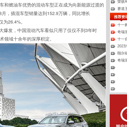
荣获Au
车和燃油车优势的混动车型正在成为向新能源过渡的
赛道
8月，插混车型销量达到152.9万辆，同比增长
推荐资
为26.4%。
十一
大爆发，中国混动汽车看似只用了仅仅不到3年时
奇瑞
术领域十余年的深厚积淀。
十一
20
颐尔
奇瑞