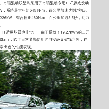
。奇瑞混动双星均采用了奇瑞混动专用1.5T超效发动
W，系统最大扭矩545 N•m，百公里加速达到7秒级。
226kW，综合扭矩460N.m，百公里加速8.5秒，动力
。
T适用场景也非常广，由于搭载了19.27kWh的三元
00km+，除了日常通勤使用纯电安静又省钱之外，在
常出色的性能表现。