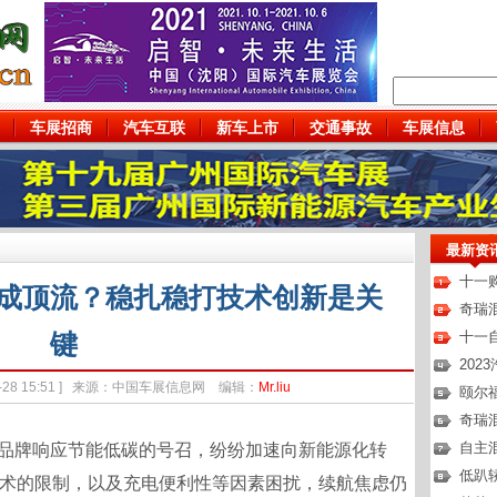
车展招商
汽车互联
新车上市
交通事故
车展信息
最新资
十一
成顶流？稳扎稳打技术创新是关
奇瑞
键
十一
202
-09-28 15:51 ] 来源：中国车展信息网 编辑：
Mr.liu
颐尔福
奇瑞
品牌响应节能低碳的号召，纷纷加速向新能源化转
自主
低趴轿
术的限制，以及充电便利性等因素困扰，续航焦虑仍