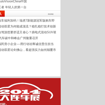
toVisionChina中国
王者 年轻人的第一台
讯
购车福利加码！瑞虎7新能源冠军版购车即
混动双星为何能成顶流？稳扎稳打技术创新
自驾游想要舒适又省心？插电式混动SUV谁
23汽车碳中和峰会广州隆重召开
福民营小企业----用行动诠释诚信责任担当
混动双星论剑佛山，看超强实力如何颠覆市