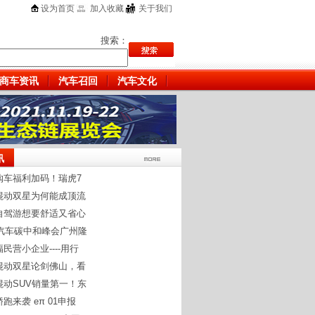
设为首页
加入收藏
关于我们
搜索：
商车资讯
汽车召回
汽车文化
讯
购车福利加码！瑞虎7
混动双星为何能成顶流
自驾游想要舒适又省心
3汽车碳中和峰会广州隆
民营小企业----用行
混动双星论剑佛山，看
混动SUV销量第一！东
跑来袭 eπ 01申报