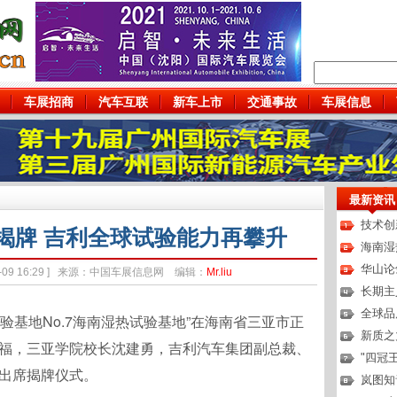
车展招商
汽车互联
新车上市
交通事故
车展信息
最新资讯
技术创
揭牌 吉利全球试验能力再攀升
海南湿
华山论
-12-09 16:29 ] 来源：中国车展信息网 编辑：
Mr.liu
长期主
全球品
球试验基地No.7海南湿热试验基地”在海南省三亚市正
新质之力
福，三亚学院校长沈建勇，吉利汽车集团副总裁、
"四冠
出席揭牌仪式。
岚图知