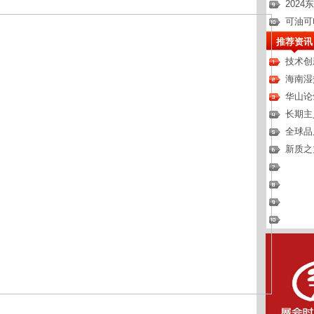
202
可油可
推荐资讯
技术创
海南湿
华山论
长期主
全球品
新质之