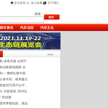
设为首页
加入收藏
关于我们
搜索：
商车资讯
汽车召回
汽车文化
新 体系升级 吉利守
热试验基地揭牌 吉
剑｜ 继续扎根中国
义者丰田：格局越大
质超30万用户认可，
 共驭星程 2024北
王"奕炫赛
音跨界微短剧，掀起