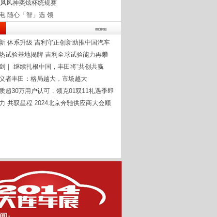
4东风风神奕炫杯统规赛
电 随心「智」选 领
新 体系升级 吉利守正创新助推中国汽车
热试验基地揭牌 吉利全球试验能力再攀
剑｜ 继续扎根中国，丰田将“共创共赢
义者丰田：格局越大，市场越大
质超30万用户认可，领克01双11礼遇季即
力 共驭星程 2024北京奔驰供应商大会顺