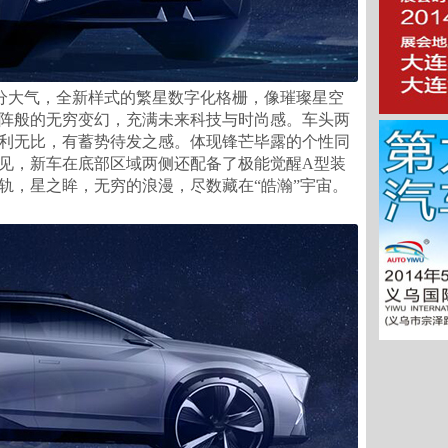
分大气，全新样式的繁星数字化格栅，像璀璨星空
阵般的无穷变幻，充满未来科技与时尚感。车头两
利无比，有蓄势待发之感。体现锋芒毕露的个性同
见，新车在底部区域两侧还配备了极能觉醒A型装
轨，星之眸，无穷的浪漫，尽数藏在“皓瀚”宇宙。