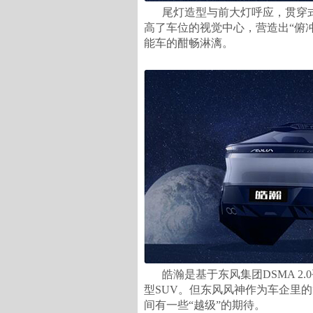
尾灯造型与前大灯呼应，贯穿
高了车位的视觉中心，营造出“俯
能车的酣畅淋漓。
皓瀚是基于东风集团DSMA 
型SUV。但东风风神作为车企里的
间有一些“越级”的期待。