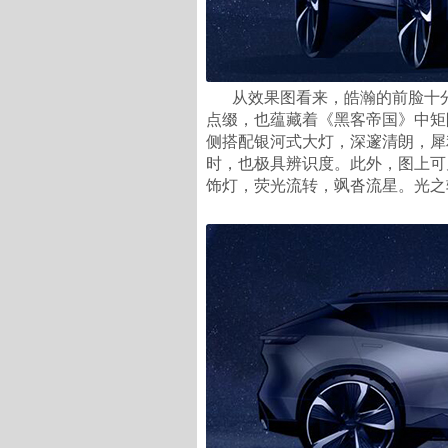
从效果图看来，皓瀚的前脸十
点缀，也蕴藏着《黑客帝国》中矩
侧搭配银河式大灯，深邃清朗，犀
时，也极具辨识度。此外，图上可
饰灯，荧光流转，飒沓流星。光之