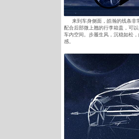
来到车身侧面，皓瀚的线条非
配合后部微上翘的行李箱盖，可以
车内空间。步履生风，沉稳如松，
感。