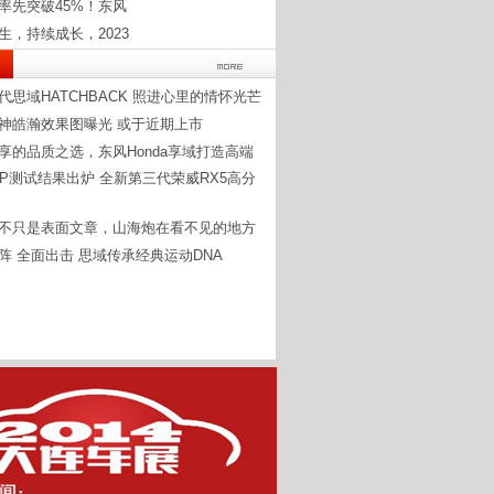
率先突破45%！东风
生，持续成长，2023
代思域HATCHBACK 照进心里的情怀光芒
神皓瀚效果图曝光 或于近期上市
享的品质之选，东风Honda享域打造高端
CAP测试结果出炉 全新第三代荣威RX5高分
不只是表面文章，山海炮在看不见的地方
阵 全面出击 思域传承经典运动DNA