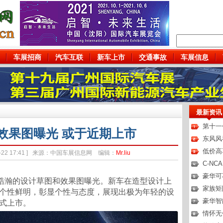
车展招商
汽车互联
新车上市
交通事故
车展信息
最新资讯
第十一代
效果图曝光 或于近期上市
东风风
低价高
-02-22 17:41 ] 来源：中国车展信息网 编辑：
Mr.liu
C-N
豪华可
型皓瀚的设计草图和效果图曝光。新车在造型设计上
家族矩
个性鲜明，彰显个性与态度，展现出极为年轻的设
豪华智
式上市。
情怀无