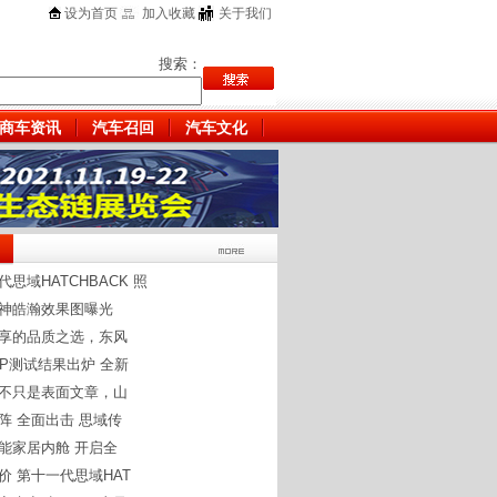
设为首页
加入收藏
关于我们
搜索：
商车资讯
汽车召回
汽车文化
思域HATCHBACK 照
神皓瀚效果图曝光
享的品质之选，东风
CAP测试结果出炉 全新
不只是表面文章，山
阵 全面出击 思域传
能家居内舱 开启全
价 第十一代思域HAT