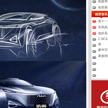
热效率
创变新
推荐资讯
第十一
东风风
低价高
C-N
荣
豪华可
家族矩