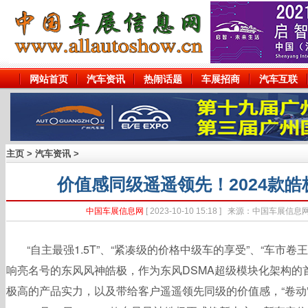
网站首页
汽车资讯
热闹话题
车展招商
汽车互联
主页
>
汽车资讯
>
价值感同级遥遥领先！2024款
中国车展信息网
[ 2023-10-10 15:18 ] 来源：中国车展
“自主最强1.5T”、“紧凑级的价格中级车的享受”、“车市
响亮名号的东风风神皓极，作为东风DSMA超级模块化架构的
极高的产品实力，以及带给客户遥遥领先同级的价值感，“卷动”