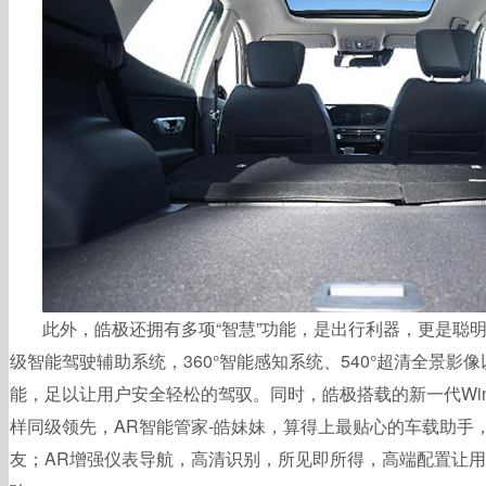
此外，皓极还拥有多项“智慧”功能，是出行利器，更是聪明
级智能驾驶辅助系统，360°智能感知系统、540°超清全景影
能，足以让用户安全轻松的驾驭。同时，皓极搭载的新一代WindL
样同级领先，AR智能管家-皓妹妹，算得上最贴心的车载助手
友；AR增强仪表导航，高清识别，所见即所得，高端配置让