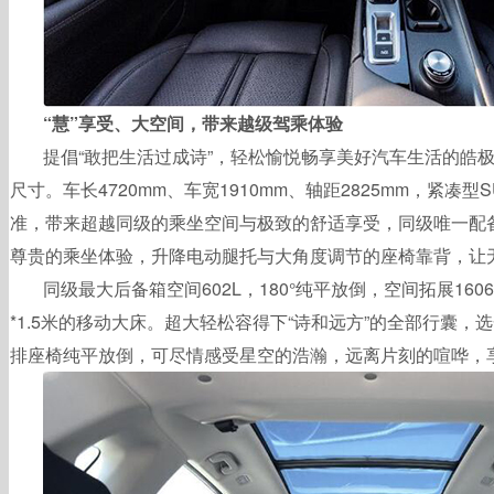
“慧”享受、大空间，带来越级驾乘体验
提倡“敢把生活过成诗”，轻松愉悦畅享美好汽车生活的皓
尺寸。车长4720mm、车宽1910mm、轴距2825mm，紧凑型
准，带来超越同级的乘坐空间与极致的舒适享受，同级唯一配
尊贵的乘坐体验，升降电动腿托与大角度调节的座椅靠背，让
同级最大后备箱空间602L，180°纯平放倒，空间拓展16
*1.5米的移动大床。超大轻松容得下“诗和远方”的全部行囊
排座椅纯平放倒，可尽情感受星空的浩瀚，远离片刻的喧哗，